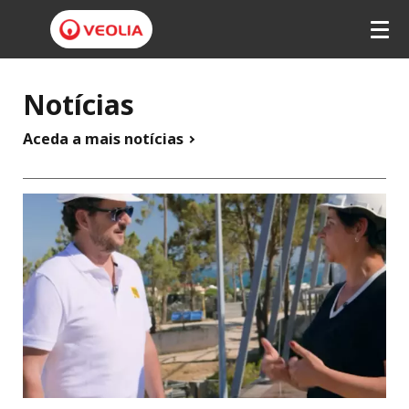
V
Notícias
e
o
Aceda a mais notícias
l
i
a
P
o
r
t