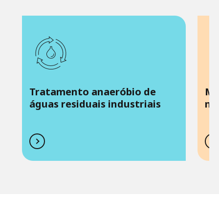
Tratamento anaeróbio de
Ma
águas residuais industriais
mi