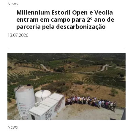
u
News
g
Millennium Estoril Open e Veolia
entram em campo para 2º ano de
a
parceria pela descarbonização
l
13.07.2026
News