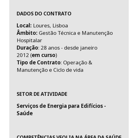
i
n
t
DADOS DO CONTRATO
e
Local:
Loures, Lisboa
Âmbito:
Gestão Técnica e Manutenção
Hospitalar
Duração
: 28 anos - desde janeiro
2012 (
em curso
)
Tipo de Contrato
: Operação &
Manutenção e Ciclo de vida
SETOR DE ATIVIDADE
Serviços de Energia para Edifícios -
Saúde
COMPETÊNCIAS VEOLIA NA ÁREA DA SAÚDE