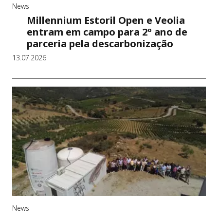
u
News
g
Millennium Estoril Open e Veolia
entram em campo para 2º ano de
a
parceria pela descarbonização
l
13.07.2026
News