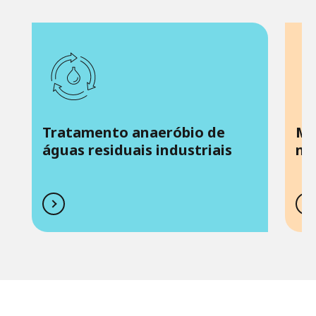
Tratamento anaeróbio de
Ma
águas residuais industriais
mi