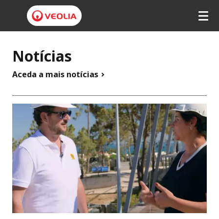
V
Notícias
e
o
Aceda a mais notícias
l
i
a
P
o
r
t