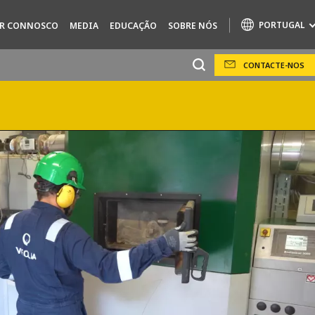
PORTUGAL
AR CONNOSCO
MEDIA
EDUCAÇÃO
SOBRE NÓS
CONTACTE-NOS
Specialty Brands
AIR QUALITY
ENGINEERING & CONSULTING
HAZARDOUS WASTE EUROPE
INDÚSTRIAS DE SOLUÇÕES GLOBAIS
SOLUÇÕES NUCLEARES
OFIS
SEDE BENELUX
VEOLIA AGRICULTURE