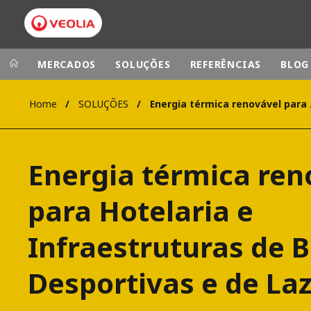
MERCADOS
SOLUÇÕES
REFERÊNCIAS
BLOG
Home
SOLUÇÕES
Energia térmica
Veolia Group
In the wo
AMÉRICA LAT
VEOLIA.COM
Energia térmica ren
AUSTRÁLIA E
CAMPUS
EUROPA
para Hotelaria e
FUNDAÇÃO
INSTITUTO
Infraestruturas de 
Desportivas e de La