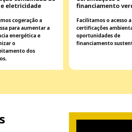
 e eletricidade
financiamento ver
zamos cogeração a
Facilitamos o acesso a
ssa para aumentar a
certificações ambienta
ncia energética e
oportunidades de
izar o
financiamento sustent
eitamento dos
os.
s