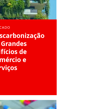
CADO
scarbonização
 Grandes
ifícios de
mércio e
rviços