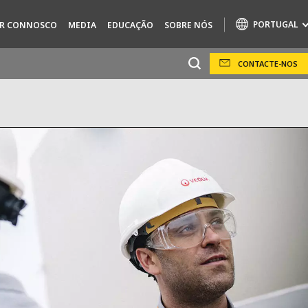
PORTUGAL
AR CONNOSCO
MEDIA
EDUCAÇÃO
SOBRE NÓS
CONTACTE-NOS
Specialty Brands
AIR QUALITY
ENGINEERING & CONSULTING
HAZARDOUS WASTE EUROPE
INDÚSTRIAS DE SOLUÇÕES GLOBAIS
SOLUÇÕES NUCLEARES
OFIS
SEDE BENELUX
VEOLIA AGRICULTURE