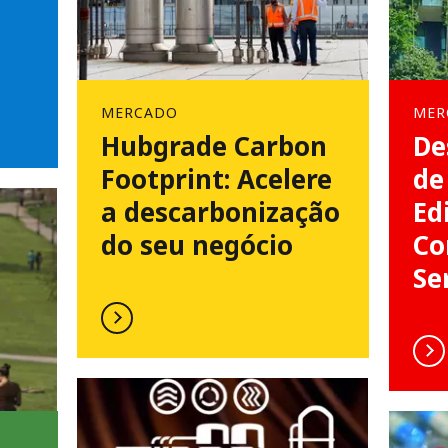
MERCADO
MER
Hubgrade Carbon
De
Footprint: Acelere
de
a descarbonização
Ed
do seu negócio
Co
Se