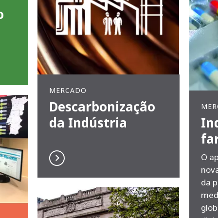
o
MERCADO
Descarbonização
MER
da Indústria
In
fa
O ap
nova
da p
medi
glob