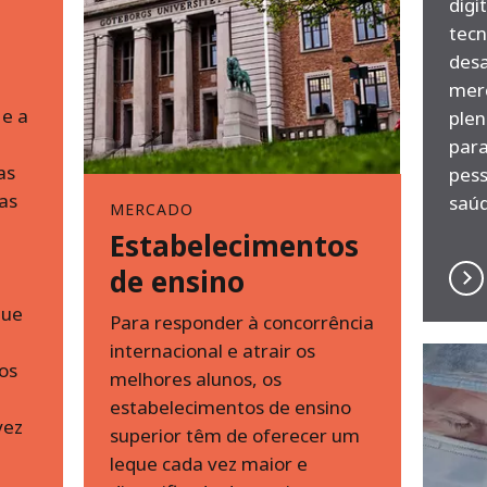
digi
tecn
desa
mer
 e a
plen
para
as
pes
as
saúd
MERCADO
Estabelecimentos
de ensino
que
Para responder à concorrência
internacional e atrair os
tos
melhores alunos, os
estabelecimentos de ensino
vez
superior têm de oferecer um
leque cada vez maior e