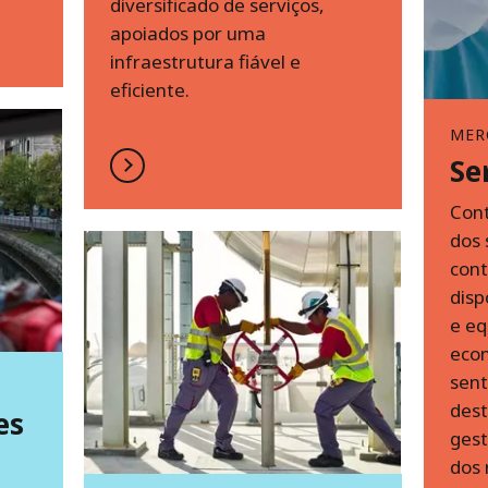
diversificado de serviços,
apoiados por uma
infraestrutura fiável e
eficiente.
MER
Se
Cont
dos 
cont
disp
e eq
econ
sent
dest
es
gest
dos 