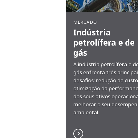
MERCADO
Indústria
petrolífera e de
gás
A indústria petrolífera e d
gás enfrenta três principa
desafios: redução de custo
otimização da performan
dos seus ativos operaciona
melhorar o seu desempen
ambiental.