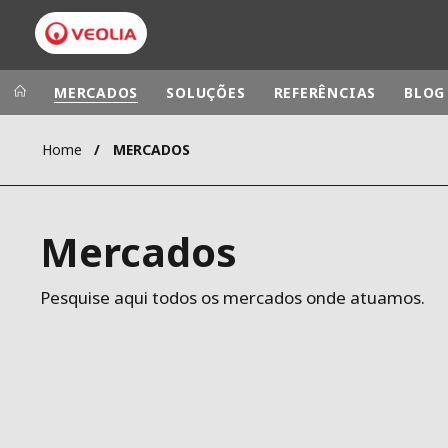
MERCADOS
SOLUÇÕES
REFERÊNCIAS
BLOG
Home
MERCADOS
Veolia Group
In the wo
AMÉRICA LAT
VEOLIA.COM
Mercados
AUSTRÁLIA E
CAMPUS
EUROPA
FUNDAÇÃO
Pesquise aqui todos os mercados onde atuamos.
INSTITUTO