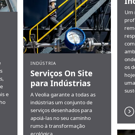
In
Um m
prof
rem
resp
com 
amb
onde
e
INDÚSTRIA
os d
is
Serviços On Site
hoje
s,
para Indústrias
uma 
ce
sust
is e
A Veolia garante a todas as
ho
indústrias um conjunto de
serviços desenhados para
apoiá-las no seu caminho
rumo à transformação
ecológica.