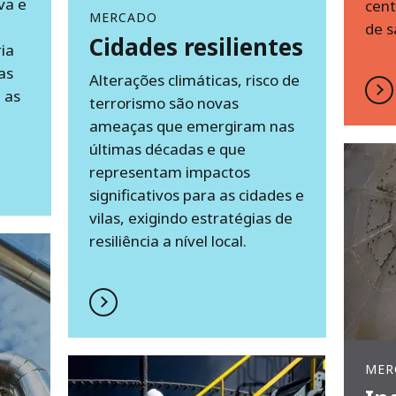
va e
cent
MERCADO
de s
Cidades resilientes
ia
as
Alterações climáticas, risco de
 as
terrorismo são novas
ameaças que emergiram nas
últimas décadas e que
representam impactos
significativos para as cidades e
vilas, exigindo estratégias de
resiliência a nível local.
MER