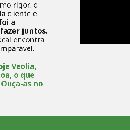
mo rigor, o
 cliente e
oi a
fazer juntos.
ocal encontra
imparável.
je Veolia,
oa, o que
. Ouça-as no