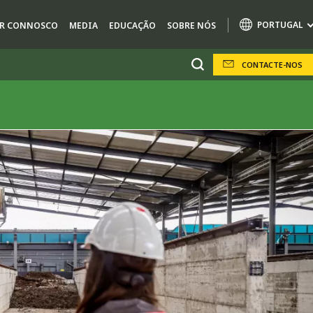
PORTUGAL
AR CONNOSCO
MEDIA
EDUCAÇÃO
SOBRE NÓS
CONTACTE-NOS
Specialty Brands
AIR QUALITY
ENGINEERING & CONSULTING
HAZARDOUS WASTE EUROPE
INDÚSTRIAS DE SOLUÇÕES GLOBAIS
SOLUÇÕES NUCLEARES
OFIS
SEDE BENELUX
VEOLIA AGRICULTURE