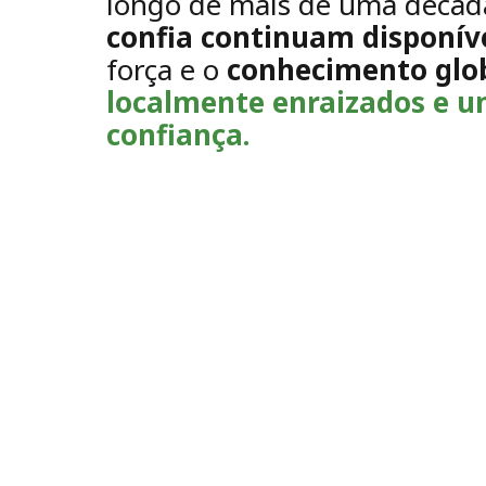
longo de mais de uma décad
confia continuam disponív
força e o
conhecimento glob
localmente enraizados e u
confiança.