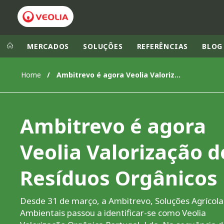
MERCADOS
SOLUÇÕES
REFERÊNCIAS
BLOG
Home
Ambitrevo é agora Veolia Valorização de Resíduos Orgânicos
Veolia Group
In the wo
AMÉRICA LAT
VEOLIA.COM
Ambitrevo é agora
AUSTRÁLIA E
CAMPUS
EUROPA
Veolia Valorização d
FUNDAÇÃO
INSTITUTO
Resíduos Orgânicos
Desde 31 de março, a Ambitrevo, Soluções Agrícola
Ambientais passou a identificar-se como Veolia