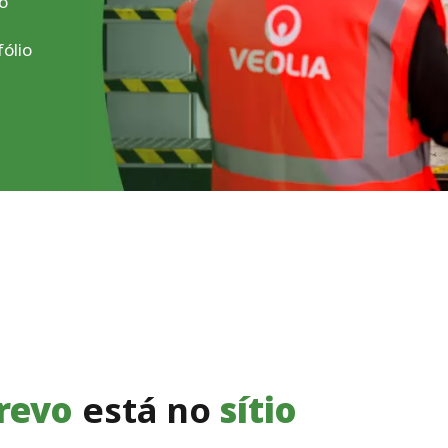
o
ólio
revo
está no
sítio