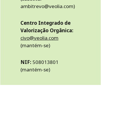
ambitrevo@veolia.com
)
Centro Integrado de
Valorização Orgânica:
civo@veolia.com
(mantém-se)
NIF:
508013801
(mantém-se)