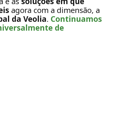
a e as
soluções em que
eis
agora com a dimensão, a
al da Veolia
.
Continuamos
niversalmente de