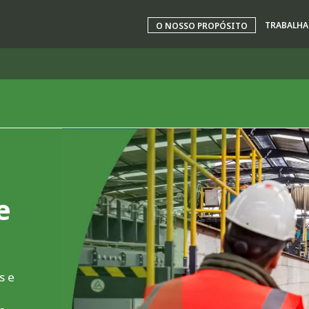
TRABALH
O NOSSO PROPÓSITO
rld
INA
NORTH AMERICA
 NOVA ZELÂNDIA
ÁFRICA E ORIENTE MÉDIO
ÁSIA
e
s e