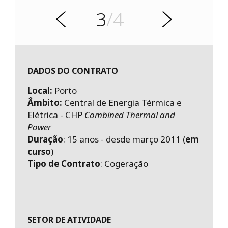
t
3
/4
n
S
A
e
g
u
i
n
t
DADOS DO CONTRATO
e
Local:
Porto
Âmbito:
Central de Energia Térmica e
Elétrica - CHP
Combined Thermal and
Power
Duração
: 15 anos - desde março 2011 (
em
curso
)
Tipo de Contrato
: Cogeração
SETOR DE ATIVIDADE