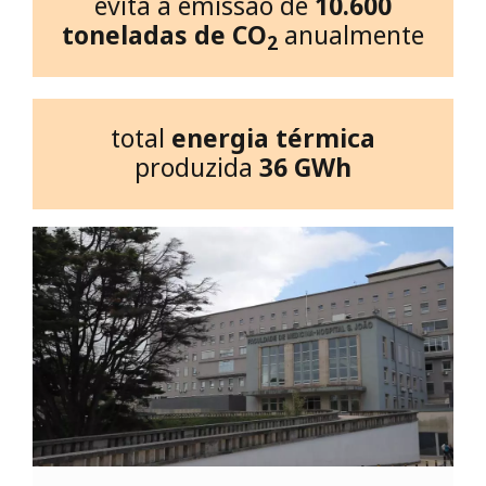
evita a emissão de
10.600
toneladas de CO
anualmente
2
total
energia térmica
produzida
36 GWh
r
o
i
r
e